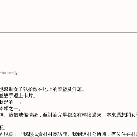
。
riot.com]
也幫助女子執拾散在地上的菜籃及洋蔥。
並雙手遞上卡片。
狀況的。」
本領之一。
神。這個戒備情緒，至討論完畢都沒有轉換過來。本來馮想問女
配。
現實：「我想找貴村村長訪問。我到達村公所時，有位住在村頭