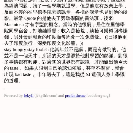
為經濟問題，讀了一個學期就退學。但是他沒有放棄上學，
反而不停的在里德學院旁聽課堂，各樣的課堂也見到他的蹤
影。最常 Quote 的是他去了旁聽學院的書法班，後來
Macintosh 才有字型的概念。當時的他很窮，居住在里德學
院同學宿舍，打地鋪睡覺；收入是拾荒，執拾可樂樽回樽賺
錢，另外會到就近的印度廟每周食一次免費飯。 ((日後他更
去了印度旅行，深受印度文化影響。))
stay hungry stay foolish 他當年並不是講，而是有做到的。他
並不是一個天才，所謂的天才是源於他對學習的熱誠。對很
多事情都有興趣，對廣闊的世界都有認識，才能釀出他今天
的 taste 。如果人限制自己的認知領域，甚至不學習，就會
出現 bad taste 。十年過去了，這是我從 SJ 這個人身上學識
的道理。
Powered by
Jekyll
[jekyllrb.com]
and
profdr theme
[codeberg.org]