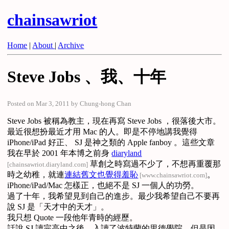
chainsawriot
Home
|
About
|
Archive
Steve Jobs 、我、十年
Posted on Mar 3, 2011 by Chung-hong Chan
Steve Jobs 被稱為教主，現在再寫 Steve Jobs ，很落後大市。
最近很想扮最近才用 Mac 的人。即是不停地講我覺得
iPhone/iPad 好正、 SJ 是神之類的 Apple fanboy 。這些文章
我在早於 2001 年本博之前身
diaryland
草創之時寫過不少了，不想再重覆那
[chainsawriot.diaryland.com]
時之幼稚，就連
連結舊文也覺得羞恥
。
[www.chainsawriot.com]
iPhone/iPad/Mac 怎樣正，也絕不是 SJ 一個人的功勞。
過了十年，我希望見到自己的進步。最少我希望自己不要再
說 SJ 是「天才中的天才」。
我只想 Quote 一段他年青時的經歷。
話說 SJ 讀完高中之後，入讀了波特蘭的里德學院，但是因