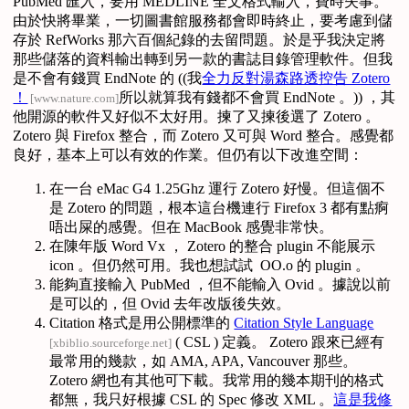
PubMed 匯入，要用 MEDLINE 全文格式輸入，費時失事。
由於快將畢業，一切圖書館服務都會即時終止，要考慮到儲
存於 RefWorks 那六百個紀錄的去留問題。於是乎我決定將
那些儲落的資料輸出轉到另一款的書誌目錄管理軟件。但我
是不會有錢買 EndNote 的 ((我
全力反對湯森路透控告 Zotero
！
所以就算我有錢都不會買 EndNote 。)) ，其
[www.nature.com]
他開源的軟件又好似不太好用。揀了又揀後選了 Zotero 。
Zotero 與 Firefox 整合，而 Zotero 又可與 Word 整合。感覺都
良好，基本上可以有效的作業。但仍有以下改進空間：
在一台 eMac G4 1.25Ghz 運行 Zotero 好慢。但這個不
是 Zotero 的問題，根本這台機連行 Firefox 3 都有點痾
唔出屎的感覺。但在 MacBook 感覺非常快。
在陳年版 Word Vx ， Zotero 的整合 plugin 不能展示
icon 。但仍然可用。我也想試試 OO.o 的 plugin 。
能夠直接輸入 PubMed ，但不能輸入 Ovid 。據說以前
是可以的，但 Ovid 去年改版後失效。
Citation 格式是用公開標準的
Citation Style Language
( CSL ) 定義。 Zotero 跟來已經有
[xbiblio.sourceforge.net]
最常用的幾款，如 AMA, APA, Vancouver 那些。
Zotero 網也有其他可下載。我常用的幾本期刊的格式
都無，我只好根據 CSL 的 Spec 修改 XML 。
這是我修