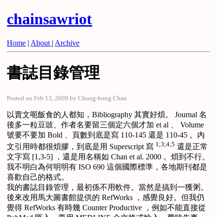
chainsawriot
Home
|
About
|
Archive
書誌目錄管理
Posted on Feb 13, 2009 by Chung-hong Chan
以賣文呃飯食的人都知，Bibliography 其實好煩。 Journal 名
後多一粒豆豉、作者名要留三個定六個才加 et al 、 Volume
號要不要加 Bold 、頁數到底是寫 110-145 還是 110-45 。內
1;3;4;5
文引用時都很煩膠，到底是用 Superscript 寫
還是正常
文字寫 [1,3-5] ，還是用名稱如 Chan et al. 2000 。煩到不行。
我不明白為何明明有 ISO 690 這個國際標準，各地期刊都是
喜歡自己的格式。
我的書誌目錄管理，最初係不用軟件。當然是搞到一獲粥。
後來改用馬大圖書館提供的 RefWorks ，感覺良好。但我仍
覺得 RefWorks 有時幾 Counter Productive ，例如不能直接從